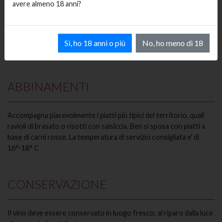
avere almeno 18 anni?
Vino vivace, alla vista si presenta di colore rosso acceso; al naso e'
intenso con aromi di frutti rossi; al palato è tipicamente
Sì, ho 18 anni o più
No, ho meno di 18
abboccato e corposo
ABBINAMENTI
Accompagna piacevolmente i piatti più tipici del territorio, quali
ravioli di brasato o risotti con salsiccia. Ben si sposa con piatti a
base di carni rosse. La temperatura di servizio consigliata e' di
16°-18° C
CONSERVAZIONE
Il vino deve essere conservato in luogo fresco; al riparo dalla luce