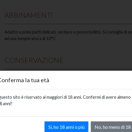
ABBINAMENTI
Adatto a primi piatti delicati, verdure e pesce bollito. Si consiglia di s
ad una temperatura di 10°C
CONSERVAZIONE
Il vino deve essere conservato in luogo fresco ; al riparo dalla luce di
Conferma la tua età
di calore
uesto sito è riservato ai maggiori di 18 anni. Confermi di avere almeno
CONTIENE SOLFITI
8 anni?
UVE
Riesling Italico
Sì, ho 18 anni o più
No, ho meno di 18