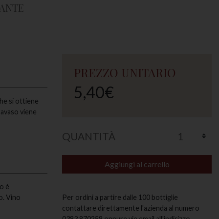
ZANTE
PREZZO UNITARIO
5,40€
he si ottiene
ravaso viene
QUANTITÀ
Aggiungi al carrello
mo è
o. Vino
Per ordini a partire dalle 100 bottiglie
contattare direttamente l'azienda al numero
0383.870258 oppure vie email all'indirizzo