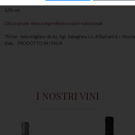
GRADAZIONE ALCOOLICA
12% vol
Clicca qui per elenco ingredienti e valori nutrizionali
750 ml - Imbottigliato da Az. Agr. Sabaghina s.s. di Battaini & c. Mont
Italy. - PRODOTTO IN ITALIA
I NOSTRI VINI