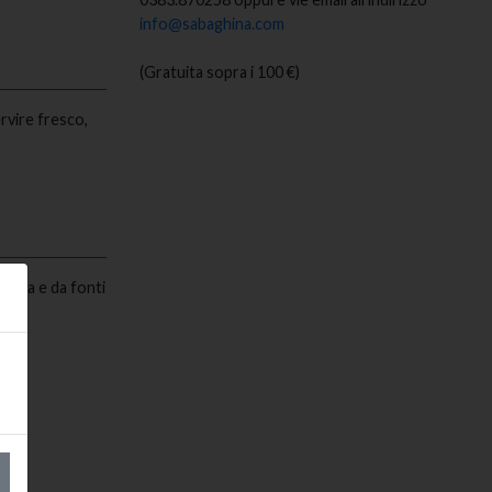
info@sabaghina.com
(Gratuita sopra i 100 €)
ervire fresco,
retta e da fonti