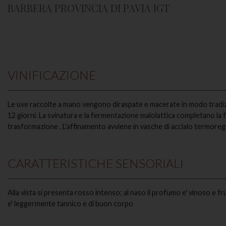
BARBERA PROVINCIA DI PAVIA IGT
VINIFICAZIONE
Le uve raccolte a mano vengono diraspate e macerate in modo tradiz
12 giorni. La svinatura e la fermentazione malolattica completano la f
trasformazione . L'affinamento avviene in vasche di acciaio termore
CARATTERISTICHE SENSORIALI
Alla vista si presenta rosso intenso; al naso il profumo e' vinoso e fr
e' leggermente tannico e di buon corpo