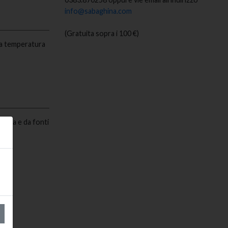
info@sabaghina.com
(Gratuita sopra i 100 €)
La temperatura
retta e da fonti