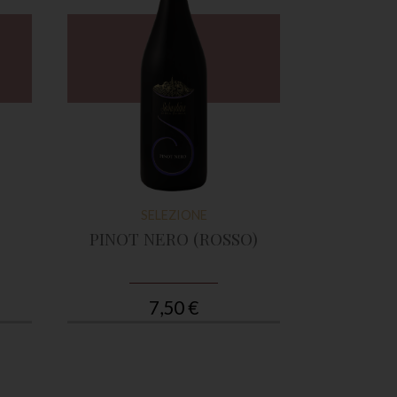
SELEZIONE
S
PINOT NERO (ROSSO)
B
7,50 €