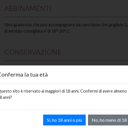
ABBINAMENTI
Vino gradevole che può accompagnare sia carni lesse che grigliate. 
di servizio consigliata e' di 18°-20° C
CONSERVAZIONE
Il vino deve essere conservato in luogo fresco ; al riparo dalla luce di
Conferma la tua età
di calore
uesto sito è riservato ai maggiori di 18 anni. Confermi di avere almeno
CONTIENE SOLFITI
8 anni?
UVE
Barbera
Sì, ho 18 anni o più
No, ho meno di 18
GRADAZIONE ALCOOLICA