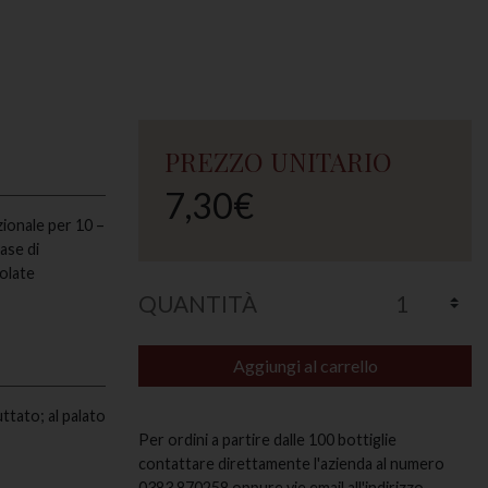
PREZZO UNITARIO
7,30€
ionale per 10 –
ase di
golate
QUANTITÀ
Aggiungi al carrello
uttato; al palato
Per ordini a partire dalle 100 bottiglie
contattare direttamente l'azienda al numero
0383.870258 oppure vie email all'indirizzo