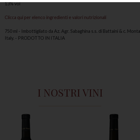
13% vol
Clicca qui per elenco ingredienti e valori nutrizionali
750 ml - Imbottigliato da Az. Agr. Sabaghina s.s. di Battaini & c. Mont
Italy. - PRODOTTO IN ITALIA
I NOSTRI VINI