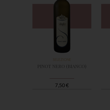
NE
SELEZIONE
É
PINOT NERO (BIANCO)
7,50 €